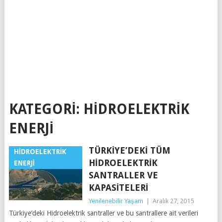
KATEGORI:
HIDROELEKTRIK
ENERJI
TÜRKIYE’DEKI TÜM
HIDROELEKTRIK
HIDROELEKTRIK
ENERJI
SANTRALLER VE
KAPASITELERI
Yenilenebilir Yaşam
|
Aralık 27, 2015
Türkiye’deki Hidroelektrik santraller ve bu santrallere ait verileri