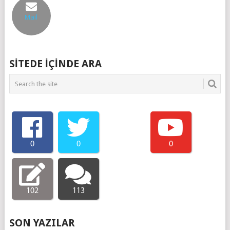
Mail
SITEDE IÇINDE ARA
0
0
0
102
113
SON YAZILAR