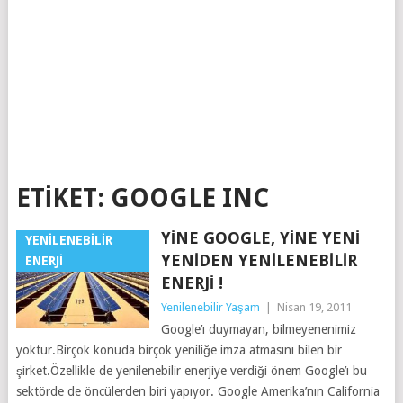
ETIKET:
GOOGLE INC
YINE GOOGLE, YINE YENI
YENILENEBILIR
YENIDEN YENILENEBILIR
ENERJI
ENERJI !
Yenilenebilir Yaşam
|
Nisan 19, 2011
Google’ı duymayan, bilmeyenenimiz
yoktur.Birçok konuda birçok yeniliğe imza atmasını bilen bir
şirket.Özellikle de yenilenebilir enerjiye verdiği önem Google’ı bu
sektörde de öncülerden biri yapıyor. Google Amerika’nın California