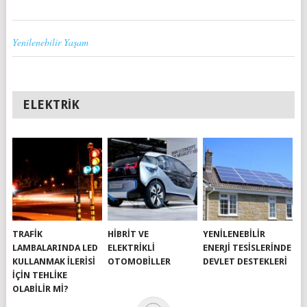
Yenilenebilir Yaşam
ELEKTRIK
TRAFIK
HIBRIT VE
YENILENEBILIR
LAMBALARINDA LED
ELEKTRIKLI
ENERJI TESISLERINDE
KULLANMAK İLERISI
OTOMOBILLER
DEVLET DESTEKLERI
İÇIN TEHLIKE
OLABILIR MI?