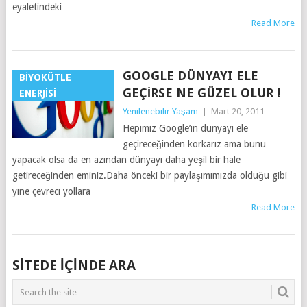
eyaletindeki
Read More
GOOGLE DÜNYAYI ELE
BIYOKÜTLE
GEÇIRSE NE GÜZEL OLUR !
ENERJISI
Yenilenebilir Yaşam
|
Mart 20, 2011
Hepimiz Google’ın dünyayı ele
geçireceğinden korkarız ama bunu
yapacak olsa da en azından dünyayı daha yeşil bir hale
getireceğinden eminiz.Daha önceki bir paylaşımımızda olduğu gibi
yine çevreci yollara
Read More
SITEDE IÇINDE ARA