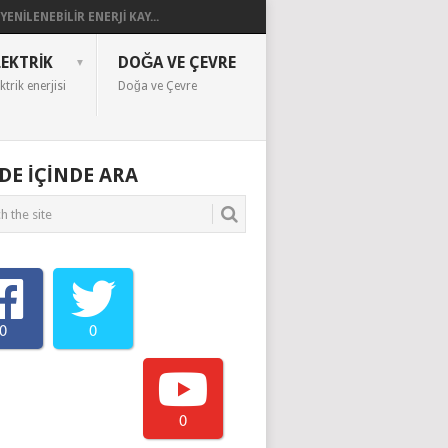
YENILENEBILIR ENERJI KAY...
LEKTRIK
DOĞA VE ÇEVRE
ktrik enerjisi
Doğa ve Çevre
EDE IÇINDE ARA
0
0
0