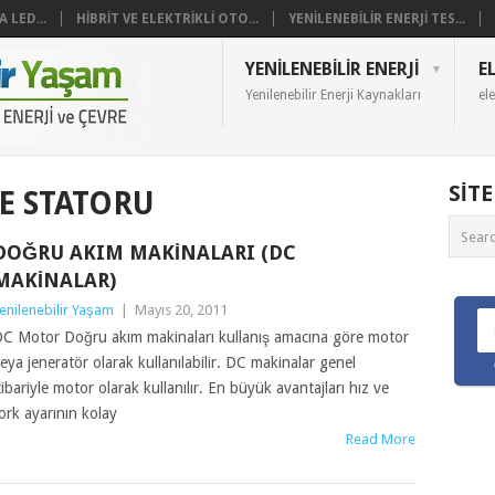
 LED...
HIBRIT VE ELEKTRIKLI OTO...
YENILENEBILIR ENERJI TES...
YENILENEBILIR ENERJI
E
Yenilenebilir Enerji Kaynakları
ele
SIT
E STATORU
DOĞRU AKIM MAKINALARI (DC
MAKINALAR)
enilenebilir Yaşam
|
Mayıs 20, 2011
C Motor Doğru akım makinaları kullanış amacına göre motor
eya jeneratör olarak kullanılabilir. DC makinalar genel
tibariyle motor olarak kullanılır. En büyük avantajları hız ve
ork ayarının kolay
Read More