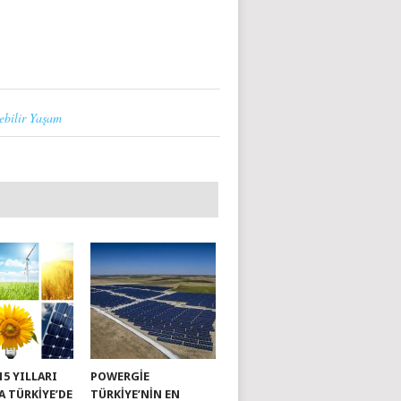
ebilir Yaşam
015 YILLARI
POWERGIE
A TÜRKIYE’DE
TÜRKIYE’NIN EN