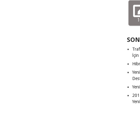
1
SON
Traf
İçin
Hibr
Yeni
Dest
Yeni
2011
Yeni