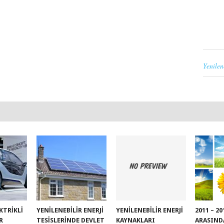
Yenilen
EKTRIKLI
YENILENEBILIR ENERJI
YENILENEBILIR ENERJI
2011 – 2
R
TESISLERINDE DEVLET
KAYNAKLARI
ARASIND