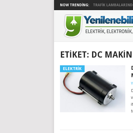
NOW TRENDING:
TRAFIK LAMBALARINDA
ETIKET:
DC MAKIN
ELEKTRIK
Y
D
v
i
t