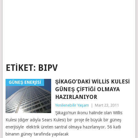
ETIKET:
BIPV
ŞIKAGO’DAKI WILLIS KULESI
GÜNEŞ ENERJISI
GÜNEŞ ÇIFTIĞI OLMAYA
HAZIRLANIYOR
Yenilenebilir Yaşam
|
Mart 23, 2011
Şikago’nun ikonu halinde olan Willis
Kulesi (diğer adıyla Sears Kulesi) bir proje ile büyük bir güneş
enerjisiyle elektrik üreten santral olmaya hazırlanıyor. 56 katlı
binanın güney tarafında yapılacak