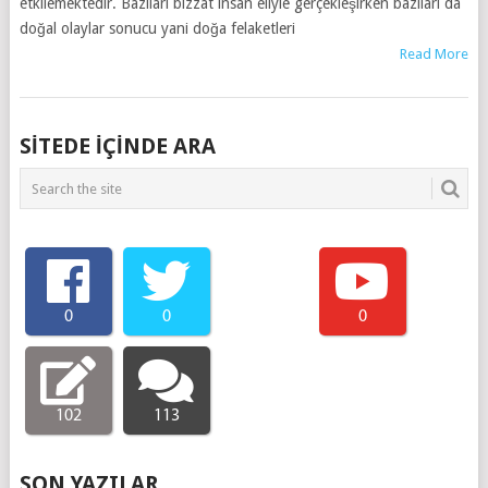
etkilemektedir. Bazıları bizzat insan eliyle gerçekleşirken bazıları da
doğal olaylar sonucu yani doğa felaketleri
Read More
SITEDE IÇINDE ARA
0
0
0
102
113
SON YAZILAR