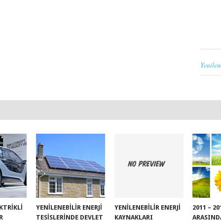
Yenilen
EKTRIKLI
YENILENEBILIR ENERJI
YENILENEBILIR ENERJI
2011 – 2
R
TESISLERINDE DEVLET
KAYNAKLARI
ARASIND