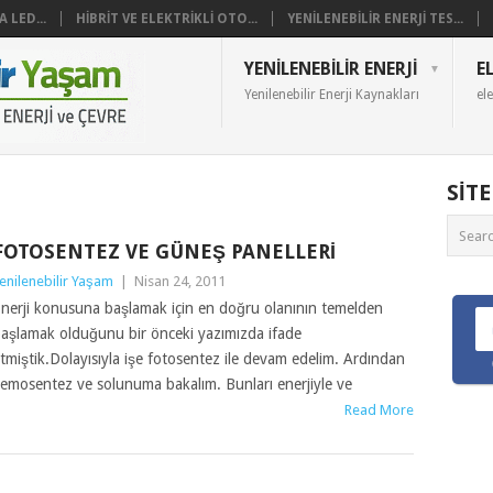
 LED...
HIBRIT VE ELEKTRIKLI OTO...
YENILENEBILIR ENERJI TES...
YENILENEBILIR ENERJI
E
Yenilenebilir Enerji Kaynakları
ele
SIT
FOTOSENTEZ VE GÜNEŞ PANELLERI
enilenebilir Yaşam
|
Nisan 24, 2011
nerji konusuna başlamak için en doğru olanının temelden
aşlamak olduğunu bir önceki yazımızda ifade
tmiştik.Dolayısıyla işe fotosentez ile devam edelim. Ardından
emosentez ve solunuma bakalım. Bunları enerjiyle ve
Read More