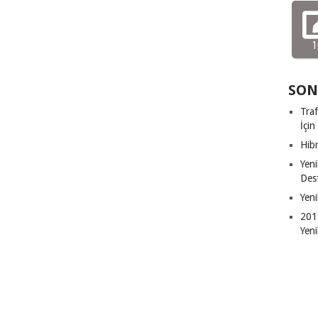
1
SON
Traf
İçin
Hibr
Yeni
Dest
Yeni
2011
Yeni