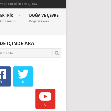
YENILENEBILIR ENERJI KAY...
LEKTRIK
DOĞA VE ÇEVRE
ktrik enerjisi
Doğa ve Çevre
EDE IÇINDE ARA
0
0
0