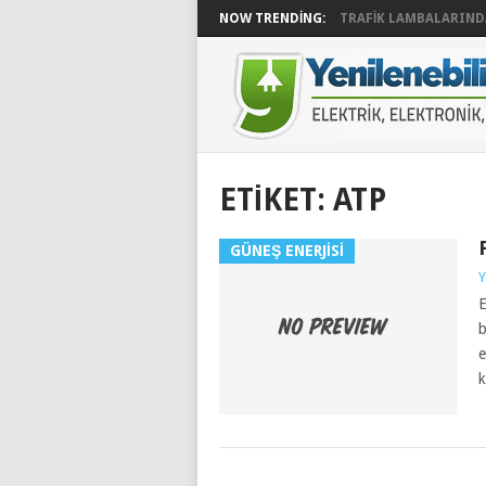
NOW TRENDING:
TRAFIK LAMBALARINDA
ETIKET:
ATP
GÜNEŞ ENERJISI
Y
E
b
e
k