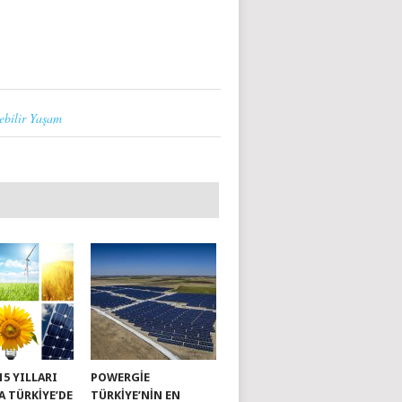
ebilir Yaşam
015 YILLARI
POWERGIE
A TÜRKIYE’DE
TÜRKIYE’NIN EN