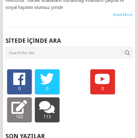
mevcuttur. Yüksek sıcaklıkların bunaltıcılığı insanların çalışma ve
sosyal hayatını olumsuz yönde
Read More
SITEDE IÇINDE ARA
0
0
0
102
113
SON YAZILAR