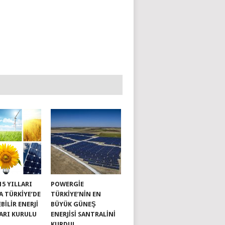
015 YILLARI
POWERGIE
A TÜRKIYE’DE
TÜRKIYE’NIN EN
BILIR ENERJI
BÜYÜK GÜNEŞ
ARI KURULU
ENERJISI SANTRALINI
KURDU!