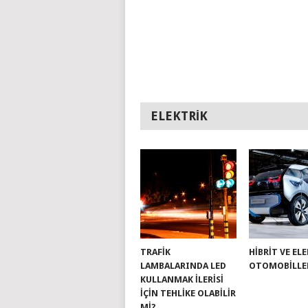
ELEKTRIK
TRAFIK
HIBRIT VE EL
LAMBALARINDA LED
OTOMOBILLE
KULLANMAK İLERISI
İÇIN TEHLIKE OLABILIR
MI?