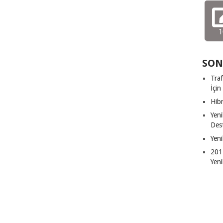
1
SON
Traf
İçin
Hibr
Yeni
Dest
Yeni
2011
Yeni