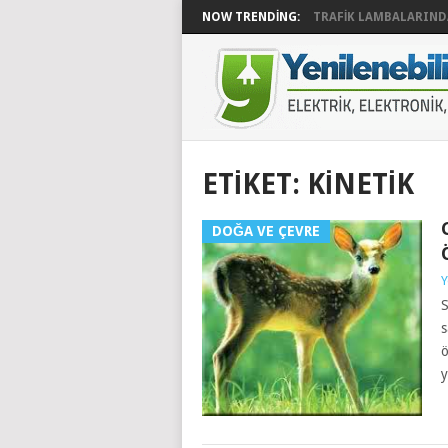
NOW TRENDING:
TRAFIK LAMBALARINDA
ETIKET:
KINETIK
DOĞA VE ÇEVRE
Y
S
s
ö
y