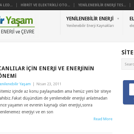
 LED...
HIBRIT VE ELEKTRIKLI OTO...
YENILENEBILIR ENERJI TES...
YENILENEBILIR ENERJI
E
Yenilenebilir Enerji Kaynakları
ele
SIT
CANLILAR İÇIN ENERJI VE ENERJININ
ÖNEMI
enilenebilir Yaşam
|
Nisan 23, 2011
itemiz içinde az konu paylaşmadım ama henüz yeni bir siteye
ahibiz.Fakat düşündüm de yenilenebilir enerjiyi anlatmadan
nce yaşamın ve evrenin kaynağı olan enerjiyi,sonra
enilenemez enerjiyi ve en son
Read More