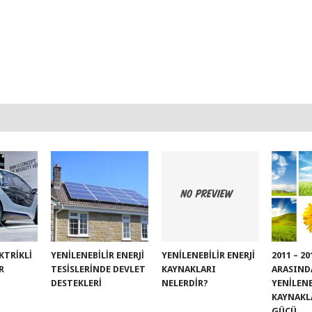
EKTRIKLI
YENILENEBILIR ENERJI
YENILENEBILIR ENERJI
2011 – 2
R
TESISLERINDE DEVLET
KAYNAKLARI
ARASIND
DESTEKLERI
NELERDIR?
YENILENE
KAYNAKL
GÜCÜ