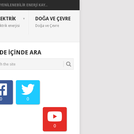
YENILENEBILIR ENERJI KAY...
LEKTRIK
DOĞA VE ÇEVRE
ktrik enerjisi
Doğa ve Çevre
EDE IÇINDE ARA
0
0
0